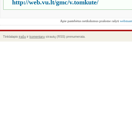
http://web.vu.lt/gmc/v.tomkute/
Apie pastebėtus netikslumus prašome rašyti
webmast
Tinklalapio
įrašų
ir
komentarų
strautų (RSS) prenumerata.