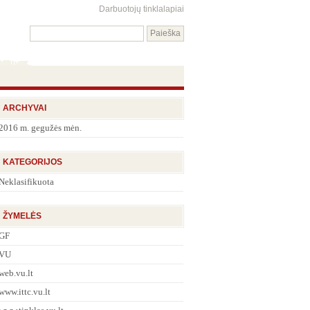
Darbuotojų tinklalapiai
ARCHYVAI
2016 m. gegužės mėn.
KATEGORIJOS
Neklasifikuota
ŽYMELĖS
GF
VU
web.vu.lt
www.ittc.vu.lt