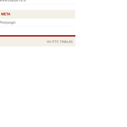
www.tinklas.vu.lt
META
Prisijungti
VU
ITTC
TINKLAS