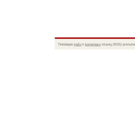
Tinklalapio
įrašų
ir
komentarų
strautų (RSS) prenume