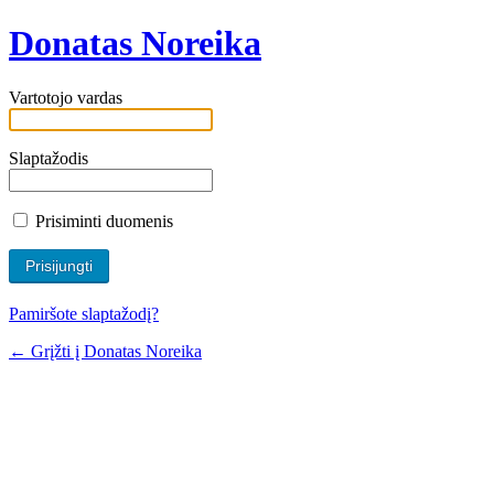
Donatas Noreika
Vartotojo vardas
Slaptažodis
Prisiminti duomenis
Pamiršote slaptažodį?
← Grįžti į Donatas Noreika