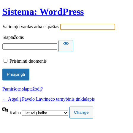
Sistema: WordPress
Vartotojo vardas arba el.paštas
Slaptažodis
Prisiminti duomenis
Pamiršote slaptažodį?
← Atgal į Pavelo Lavrineco tarnybinis tinklalapis
Kalba