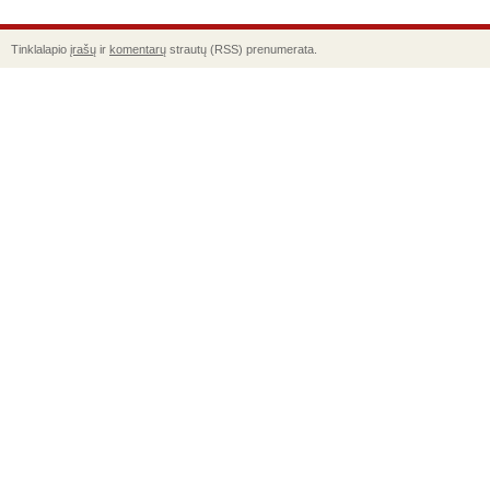
Tinklalapio
įrašų
ir
komentarų
strautų (RSS) prenumerata.