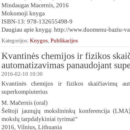
Mindaugas Macernis, 2016
Mokomoji knyga
ISBN-13: 978-132655498-9
Daugiau apie knygą: http://www.duomenu-baziu-val
Kategorijos:
Knygos
,
Publikacijos
Kvantinės chemijos ir fizikos ska
automatizavimas panaudojant sup
2016-02-10 10:30
Kvantinės chemijos ir fizikos skaičiavimų au
superkompiuterius
M. Mačernis (oral)
Šeštoji jaunųjų mokslininkų konferencija (LMA)
mokslų tarpdalykiniai tyrimai“
2016, Vilnius, Lithuania