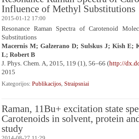
Influence of Methyl Substitutions
2015-01-12 17:00
Resonance Raman Spectra of Carotenoid Molecu
Substitutions
Macernis M; Galzerano D; Sulskus J; Kish E;
L; Robert B
J. Phys. Chem. A, 2015, 119 (1), 56–66 (
http://dx.
2015
Kategorijos:
Publikacijos
,
Straipsniai
Raman, 11Bu+ excitation state spe
Carotenoids in solvent, protein an
study
2014-08-27 11:29