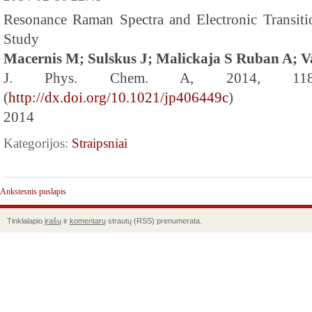
Resonance Raman Spectra and Electronic Transit
Study
Macernis M; Sulskus J; Malickaja S Ruban A; V
J. Phys. Chem. A, 2014, 118 
(
http://dx.doi.org/10.1021/jp406449c
)
2014
Kategorijos:
Straipsniai
Ankstesnis puslapis
Tinklalapio
įrašų
ir
komentarų
strautų (RSS) prenumerata.