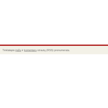
Tinklalapio
įrašų
ir
komentarų
strautų (RSS) prenumerata.