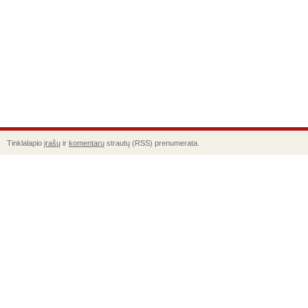
Tinklalapio
įrašų
ir
komentarų
strautų (RSS) prenumerata.