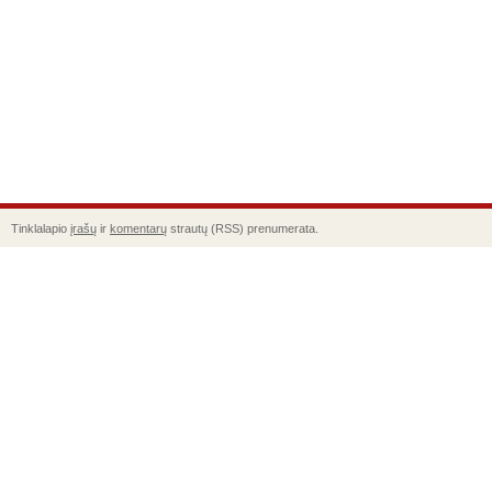
Tinklalapio
įrašų
ir
komentarų
strautų (RSS) prenumerata.