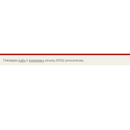
Tinklalapio
įrašų
ir
komentarų
strautų (RSS) prenumerata.