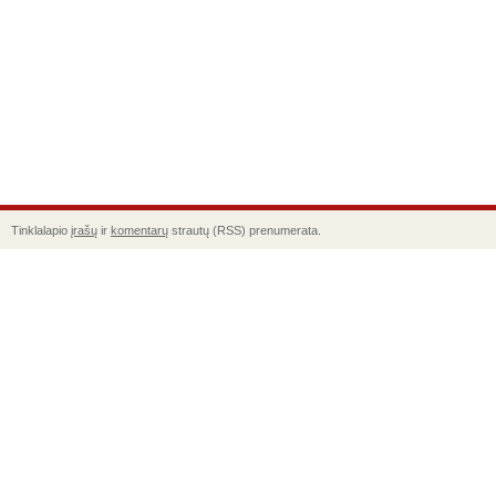
Tinklalapio
įrašų
ir
komentarų
strautų (RSS) prenumerata.