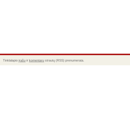
Tinklalapio
įrašų
ir
komentarų
strautų (RSS) prenumerata.