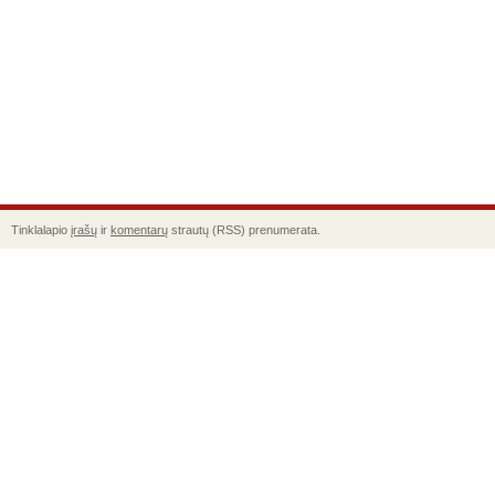
Tinklalapio
įrašų
ir
komentarų
strautų (RSS) prenumerata.