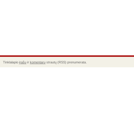
Tinklalapio
įrašų
ir
komentarų
strautų (RSS) prenumerata.