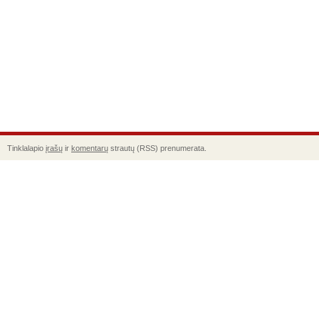
Tinklalapio
įrašų
ir
komentarų
strautų (RSS) prenumerata.