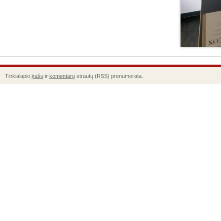
Tinklalapio
įrašų
ir
komentarų
strautų (RSS) prenumerata.