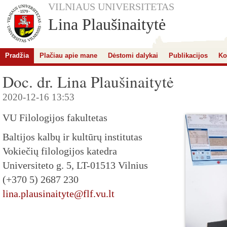
VILNIAUS UNIVERSITETAS
Lina Plaušinaitytė
Pradžia
Plačiau apie mane
Dėstomi dalykai
Publikacijos
Ko
Doc. dr. Lina Plaušinaitytė
2020-12-16 13:53
VU Filologijos fakultetas
Baltijos kalbų ir kultūrų institutas
Vokiečių filologijos katedra
Universiteto g. 5, LT-01513 Vilnius
(+370 5) 2687 230
lina.plausinaityte@flf.vu.lt