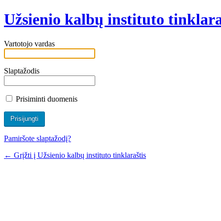
Užsienio kalbų instituto tinklara
Vartotojo vardas
Slaptažodis
Prisiminti duomenis
Pamiršote slaptažodį?
← Grįžti į Užsienio kalbų instituto tinklaraštis