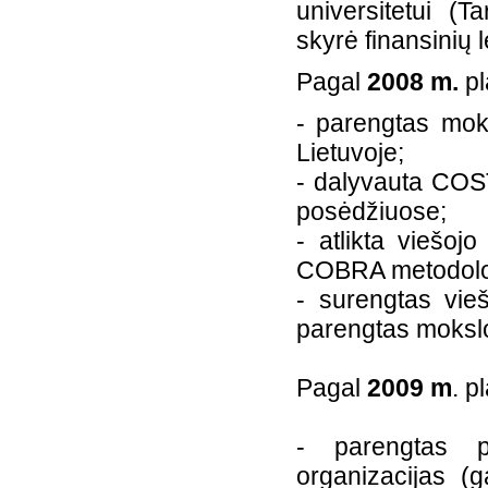
universitetui (Ta
skyrė finansinių
Pagal
2008 m.
pl
- parengtas moks
Lietuvoje;
- dalyvauta COS
posėdžiuose;
- atlikta viešoj
COBRA metodolo
- surengtas vie
parengtas mokslo
Pagal
2009 m
. p
- parengtas p
organizacijas
(g