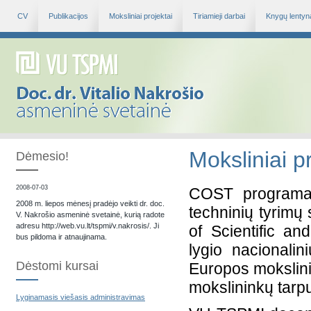
CV
Publikacijos
Moksliniai projektai
Tiriamieji darbai
Knygų lentyn
Moksliniai p
Dėmesio!
2008-07-03
COST programa 
2008 m. liepos mėnesį pradėjo veikti dr. doc.
techninių tyrimų
V. Nakrošio asmeninė svetainė, kurią radote
adresu http://web.vu.lt/tspmi/v.nakrosis/. Ji
of Scientific an
bus pildoma ir atnaujinama.
lygio nacionali
Dėstomi kursai
Europos mokslini
mokslininkų tarp
Lyginamasis viešasis administravimas