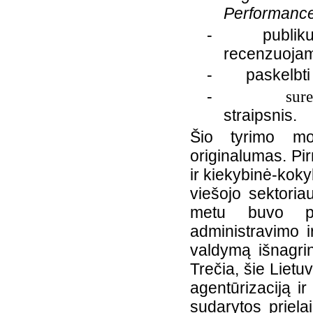
Performanc
-
publiku
recenzuojam
-
paskelbti
-
suren
straipsnis.
Šio tyrimo mo
originalumas. Pi
ir kiekybinė-kok
viešojo sektoria
metu buvo pa
administravimo i
valdymą išnagrinė
Trečia, šie Lietu
agentūrizaciją i
sudarytos prielai