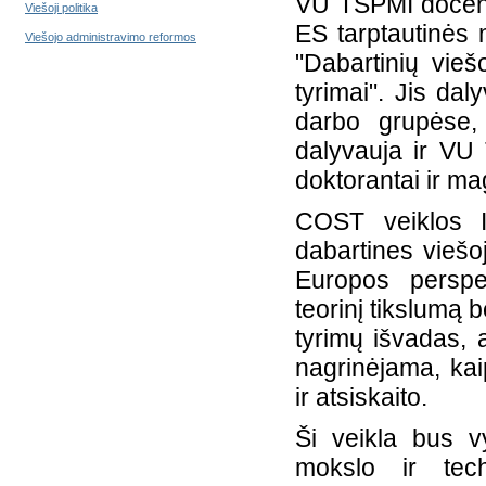
VU TSPMI docenta
Viešoji politika
ES tarptautinės
Viešojo administravimo reformos
"Dabartinių vieš
tyrimai". Jis da
darbo grupėse, 
dalyvauja ir VU 
doktorantai ir ma
COST veiklos IS
dabartines viešo
Europos perspe
teorinį tikslumą 
tyrimų išvadas, a
nagrinėjama, kai
ir atsiskaito.
Ši veikla bu
s v
mokslo ir tech