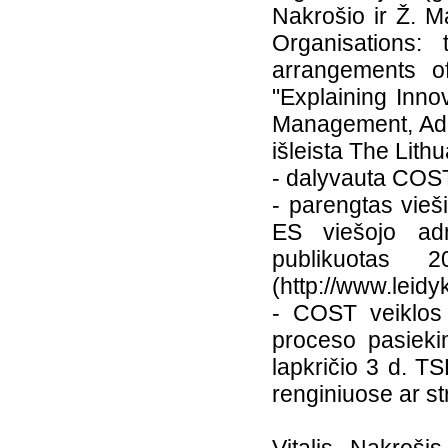
Nakrošio ir Ž. M
Organisations:
arrangements of
"Explaining Inno
Management, Admi
išleista The Lith
- dalyvauta COST
- parengtas vieši
ES viešojo adm
publikuotas 
(http://www.leidy
- COST veiklos 
proceso pasieki
lapkričio 3 d. T
renginiuose ar s