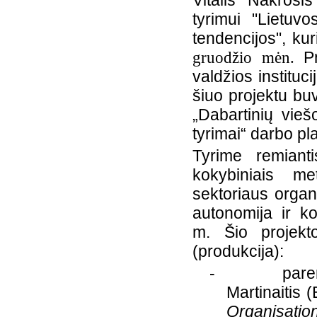
Vitalis Nakroš
tyrimui "Lietuvo
tendencijos", ku
gruodžio mėn.
Pro
valdžios instituc
šiuo projektu bu
„Dabartinių vieš
tyrimai“ darbo pl
Tyrime remianti
kokybiniais m
sektoriaus organ
autonomija ir k
m.
Šio projekt
(produkcija):
-
pare
Martinaitis 
Organisat