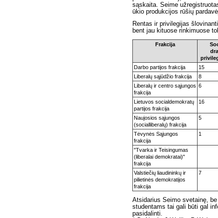
sąskaita. Seime užregistruota
ūkio produkcijos rūšių pardav
Rentas ir privilegijas šlovinan
bent jau kituose rinkimuose to
Frakcija
Soc
dr
privile
Darbo partijos frakcija
15
Liberalų sąjūdžio frakcija
8
Liberalų ir centro sąjungos
6
frakcija
Lietuvos socialdemokratų
16
partijos frakcija
Naujosios sąjungos
5
(socialliberalų) frakcija
Tėvynės Sąjungos
1
frakcija
"Tvarka ir Teisingumas
(liberalai demokratai)"
frakcija
Valstiečių liaudininkų ir
7
pilietinės demokratijos
frakcija
Atsidarius Seimo svetainę, be 
studentams tai gali būti gal in
pasidalinti.