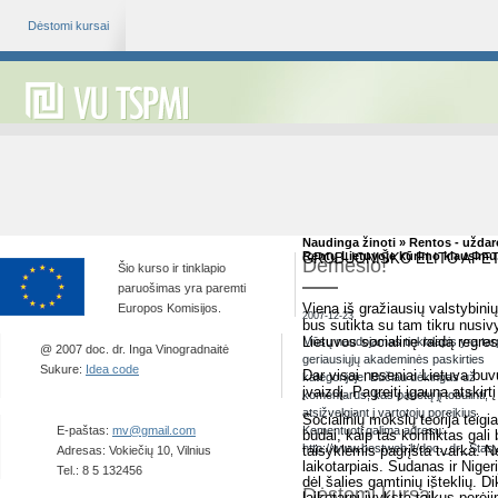
Dėstomi kursai
Naudinga žinoti » Rentos - užd
Rentų Lietuvoje kūrimo klausimu. 
GROBUONIŠKO ELITO APET
Dėmesio!
Šio kurso ir tinklapio
paruošimas yra paremti
Viena iš gražiausių valstybin
Europos Komisijos.
2007-12-23
bus sutikta su tam tikru nusivy
Lietuvos socialinę raidą regre
Mūsų naudojamas tinklalapis yra tar
@ 2007 doc. dr. Inga Vinogradnaitė
geriausiųjų akademinės paskirties
Sukure:
Idea code
Dar visai neseniai Lietuva buv
kategorijoje. Būčiau dėkingas už
įvaizdį. Pagreitį įgauna atski
komentarus, kas padėtų jį tobulinti,
atsižvelgiant į vartotojų poreikius.
Socialinių mokslų teorija teigi
E-paštas:
mv@gmail.com
Komentuoti galima adresu:
būdai, kaip tas konfliktas gali 
http://www.bestweb.lt/doc._dr._Sta
taisyklėmis pagrįsta tvarka. N
Adresas: Vokiečių 10, Vilnius
laikotarpiais. Sudanas ir Nige
Tel.: 8 5 132456
dėl šalies gamtinių išteklių. D
Dėstomi kursai
laikotarpį įvyksta taikus perėj