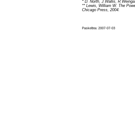
* D. North, J.Wallis, R.Weing
** Lewis, William W. The Power
Chicago Press, 2004.
Paskelbta: 2007-07-03