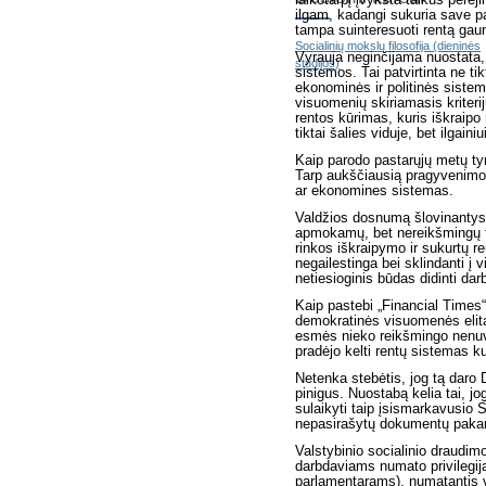
ilgam, kadangi sukuria save pa
tampa suinteresuoti rentą gau
Socialinių mokslų filosofija (dieninės
Vyrauja neginčijama nuostata, 
studijos)
sistemos. Tai patvirtinta ne ti
ekonominės ir politinės sistem
visuomenių skiriamasis kriteri
rentos kūrimas, kuris iškraip
tiktai šalies viduje, bet ilgainiu
Kaip parodo pastarųjų metų tyr
Tarp aukščiausią pragyvenimo l
ar ekonomines sistemas.
Valdžios dosnumą šlovinantys i
apmokamų, bet nereikšmingų tar
rinkos iškraipymo ir sukurtų re
negailestinga bei sklindanti į 
netiesioginis būdas didinti da
Kaip pastebi „Financial Times
demokratinės visuomenės elitas
esmės nieko reikšmingo nenuve
pradėjo kelti rentų sistemas ku
Netenka stebėtis, jog tą daro 
pinigus. Nuostabą kelia tai, jo
sulaikyti taip įsismarkavusio S
nepasirašytų dokumentų pakank
Valstybinio socialinio draudim
darbdaviams numato privilegij
parlamentarams), numatantis v