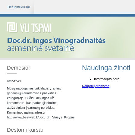
Dėstomi kursai
Naudinga žinoti
Dėmesio!
Informacijos nėra.
2007-12-23
Naujienų archyvas
Mūsų naudojamas tinklalapis yra tarp
geriausiųjų akademinės paskirties
kategorijoje. Būčiau dėkingas už
komentarus, kas padėtų jį tobulinti,
atsižvelgiant į vartotojų poreikius.
Komentuoti galima adresu:
http://www.bestweb.lt/doc._dr._Stasys_Kropas
Dėstomi kursai