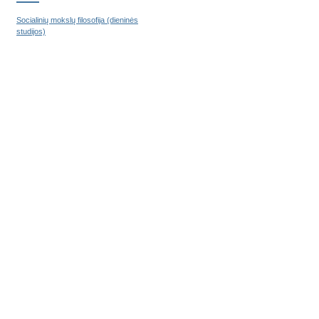
Socialinių mokslų filosofija (dieninės
studijos)