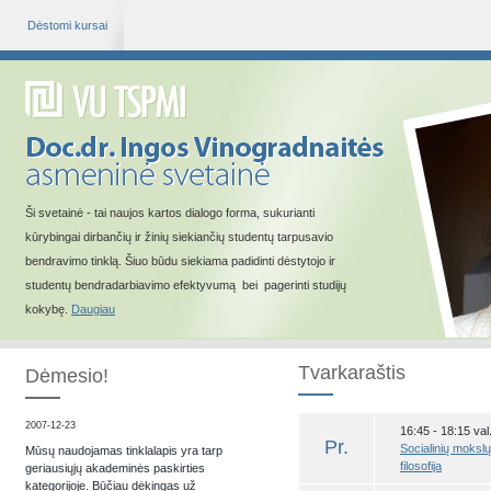
Dėstomi kursai
Ši svetainė - tai naujos kartos dialogo forma, sukurianti
kūrybingai dirbančių ir žinių siekiančių studentų tarpusavio
bendravimo tinklą. Šiuo būdu siekiama padidinti dėstytojo ir
studentų bendradarbiavimo efektyvumą bei pagerinti studijų
kokybę.
Daugiau
Tvarkaraštis
Dėmesio!
2007-12-23
16:45 - 18:15 val.
Pr.
Socialinių mokslų
Mūsų naudojamas tinklalapis yra tarp
filosofija
geriausiųjų akademinės paskirties
kategorijoje. Būčiau dėkingas už