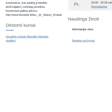
20.00 - 20.30 val.
komentarus, kas padėtų jį tobulinti,
Pr.
Konsultacijos
atsižvelgiant į vartotojų poreikius.
Komentuoti galima adresu:
http://www.bestweb.lt/doc._dr._Stasys_Kropas
Naudinga žinoti
Dėstomi kursai
Informacijos nėra.
Socialinių mokslų filosofija (dieninės
studijos)
Naujienų archyvas