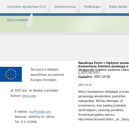
Gyvenimo aprašymas (CV)
Dėstomi kursai
Publikacijos
Rašto darbai
Euro svetainės
Naudinga žinoti » Ugdymo pasla
Komentaras švietimo paslaugų ir
Šio kurso ir tinklapio
Straipsnelis švietimo sistemos Lietu
Dėmesio!
paruošimas yra paremti
Paskelbta: 2007-10-08
Europos Komisijos.
2007-12-23
@ 2007 doc. dr. Alvidas Lukošaitis
Mūsų naudojamas tinklalapis yra tar
Sukure:
Idea code
geriausiųjų akademinės paskirties
kategorijoje. Būčiau dėkingas už
komentarus, kas padėtų jį tobulinti,
atsižvelgiant į vartotojų poreikius.
E-paštas:
mv@gmail.com
Komentuoti galima adresu:
Adresas: Vokiečių 10, Vilnius
http://www.bestweb.lt/doc._dr._Sta
Tel.: 8 5 132456