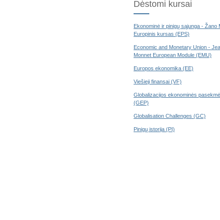
Dėstomi kursai
Ekonominė ir pinigų sąjunga - Žano
Europinis kursas (EPS)
Economic and Monetary Union - Je
Monnet European Module (EMU)
Europos ekonomika (EE)
Viešieji finansai (VF)
Globalizacijos ekonominės pasekm
(GEP)
Globalisation Challenges (GC)
Pinigų istorija (PI)