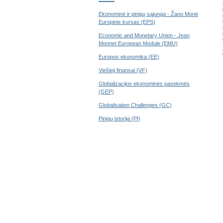
Ekonominė ir pinigų sąjunga - Žano Monė
Europinis kursas (EPS)
Economic and Monetary Union - Jean
Monnet European Module (EMU)
Europos ekonomika (EE)
Viešieji finansai (VF)
Globalizacijos ekonominės pasekmės
(GEP)
Globalisation Challenges (GC)
Pinigų istorija (PI)