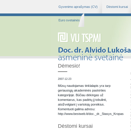
Gyvenimo aprašymas (CV)
Dėstomi kursai
Euro svetainės
Dėmesio!
2007-12-23
Mūsų naudojamas tinklalapis yra tarp
geriausiųjų akademinės paskirties
kategorijoje. Būčiau dėkingas už
komentarus, kas padėtų jį tobulinti,
atsižvelgiant į vartotojų poreikius.
Komentuoti galima adresu:
http://www.bestweb.lt/doc._dr._Stasys_Kropas
Dėstomi kursai