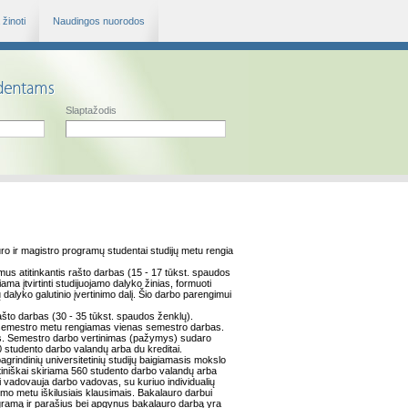
žinoti
Naudingos nuorodos
Slaptažodis
auro ir magistro programų studentai studijų metu rengia
us atitinkantis rašto darbas (15 - 17 tūkst. spaudos
a įtvirtinti studijuojamo dalyko žinias, formuoti
alyko galutinio įvertinimo dalį. Šio darbo parengimui
ašto darbas (30 - 35 tūkst. spaudos ženklų).
o semestro metu rengiamas vienas semestro darbas.
džius. Semestro darbo vertinimas (pažymys) sudaro
80 studento darbo valandų arba du kreditai.
agrindinių universitetinių studijų baigiamasis mokslo
tiniškai skiriama 560 studento darbo valandų arba
i vadovauja darbo vadovas, su kuriuo individualių
imo metu iškilusiais klausimais. Bakalauro darbui
ogramą ir parašius bei apgynus bakalauro darbą yra