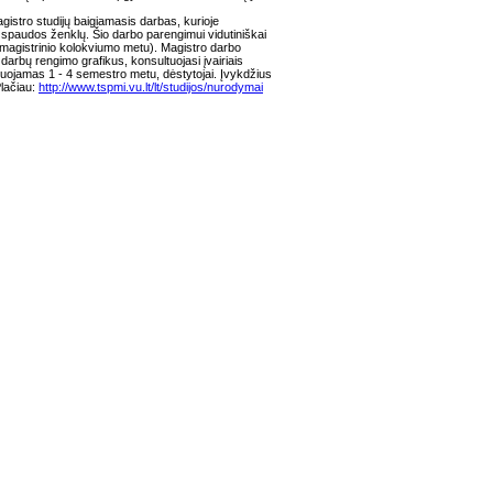
gistro studijų baigiamasis darbas, kurioje
. spaudos ženklų. Šio darbo parengimui vidutiniškai
i magistrinio kolokviumo metu). Magistro darbo
arbų rengimo grafikus, konsultuojasi įvairiais
izuojamas 1 - 4 semestro metu, dėstytojai. Įvykdžius
Plačiau:
http://www.tspmi.vu.lt/lt/studijos/nurodymai