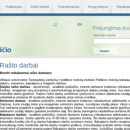
Publikacijos
Rašto darbai
Tiriamieji darbai
Knygų lentyna
Naudinga 
LT
EN
Vartotojo vardas
Rašto darbai
Bendri reikalavimai rašto darbams
Vilniaus universiteto Tarptautinių santykių ir politikos mokslų instituto Politikos mokslų bakal
dalyko, semestro, bakalauro ir magistro darbus.
Dalyko rašto darbas
- aprašomojo - analitinio pobūdžio, mokslo darbams keliamus reikalavim
ženklų), rengiamas visų privalomų ir pasirenkamųjų programos dalykų studijų metu. Juo siekiam
mokslinio darbo įgūdžius. Dalyko rašto darbų vertinimas (pažymys) sudaro atitinkamo studijų d
vidutiniškai skiriama 40 studento darbo valandų arba vienas kreditas.
Semestro darbas
- analitinio pobūdžio, mokslo darbams keliamus reikalavimus atitinkantis r
Dalykas, kurio studijų metu yra rengiamas semestro darbas, nurodytas studijų plane. Vien
Juo siekiama praplėsti ir pagilinti studijuojamo dalyko žinias, formuoti mokslinio darbo įgū
atitinkamo studijų dalyko galutinio įvertinimo dalį. Šio darbo parengimui vidutiniškai skiriama 
Bakalauro darbas
- analitinio pobūdžio, mokslo darbams keliamus reikalavimus atitinkantis p
tiriamasis darbas. Darbo apimtis yra 70-80 tūkst. spaudos ženklų. Šio darbo parengimui vidu
keturiolika kreditų (du iš jų darbui bakalauro darbo seminaro metu). Bakalauro darbo rengimu
konsultacijų metu studentas derina darbų rengimo grafikus, konsultuojasi įvairiais darbo reng
rengti skirti užsiėmimai organizuojami Bakalauro darbo seminaro metu. Įvykdžius studijų pr