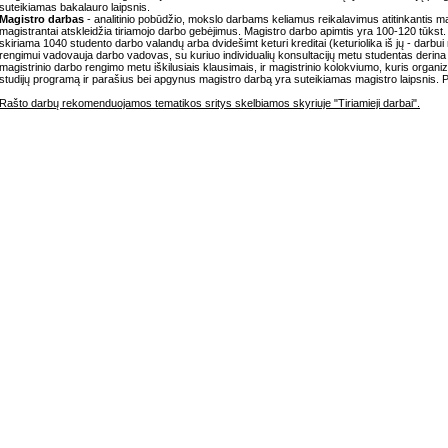
suteikiamas bakalauro laipsnis.
Magistro darbas
- analitinio pobūdžio, mokslo darbams keliamus reikalavimus atitinkantis ma
magistrantai atskleidžia tiriamojo darbo gebėjimus. Magistro darbo apimtis yra 100-120 tūkst
skiriama 1040 studento darbo valandų arba dvidešimt keturi kreditai (keturiolika iš jų - darbu
rengimui vadovauja darbo vadovas, su kuriuo individualių konsultacijų metu studentas derina d
magistrinio darbo rengimo metu iškilusiais klausimais, ir magistrinio kolokviumo, kuris organ
studijų programą ir parašius bei apgynus magistro darbą yra suteikiamas magistro laipsnis. 
Rašto darbų rekomenduojamos tematikos sritys skelbiamos skyriuje "Tiriamieji darbai".