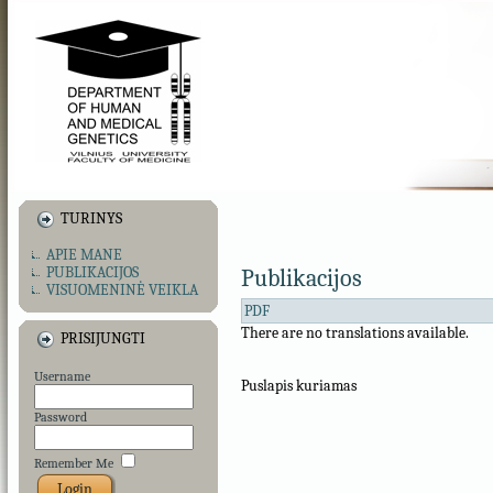
TURINYS
APIE MANE
PUBLIKACIJOS
Publikacijos
VISUOMENINĖ VEIKLA
PDF
There are no translations available.
PRISIJUNGTI
Username
Puslapis kuriamas
Password
Remember Me